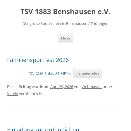
Zum
Inhalt
TSV 1883 Benshausen e.V.
springen
Der große Sportverein in Benshausen / Thüringen
Menü
Familiensportfest 2026
TSV_2026_Plakat_A4_FSF1ks
Herunterladen
Dieser Beitrag wurde am
April 29, 2026
von
Webmaster
unter
Verein
veröffentlicht.
Einladung zur ordentlichen