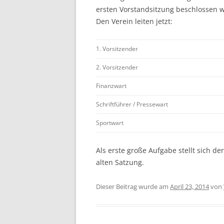
ersten Vorstandsitzung beschlossen 
ROLLSTUHLBASKETBALL –
Den Verein leiten jetzt:
4WHEELERS
SCHACH
1. Vorsitzender
2. Vorsitzender
TURNEN
Finanzwart
VOLLEYBALL
Schriftführer / Pressewart
WINTERSPORT
Sportwart
Als erste große Aufgabe stellt sich d
alten Satzung.
Dieser Beitrag wurde am
April 23, 2014
von