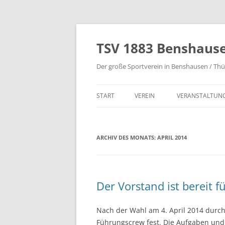
Zum
Inhalt
springen
TSV 1883 Benshause
Der große Sportverein in Benshausen / Th
START
VEREIN
VERANSTALTUN
VORSTAND
SPORTLERHEIM
ARCHIV DES MONATS:
BADMINTON
APRIL 2014
BREITENSPORT
FUSSBALL
Der Vorstand ist bereit 
JUDO
Nach der Wahl am 4. April 2014 durc
KEGELN
Führungscrew fest. Die Aufgaben und 