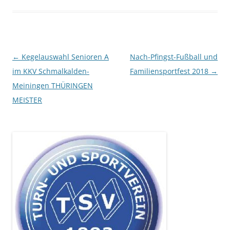
Beitragsnavigation
←
Kegelauswahl Senioren A
Nach-Pfingst-Fußball und
im KKV Schmalkalden-
Familiensportfest 2018
→
Meiningen THÜRINGEN
MEISTER